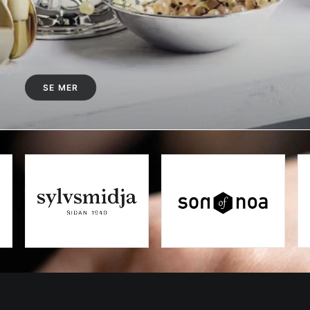
SE MER
Forlovelse &
frierringer